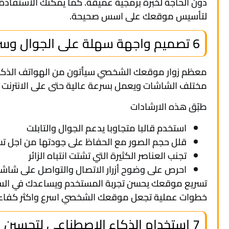
دون الحاجة لخبرة برمجية عميقة. كما يمكنك الاستفاد
لتأسيس موقعك على اسس صحيحة.
6 تصميم واجهة سهلة على الجوال وسريعة التحميل
معظم زوار موقعك الشخصي سيأتون من الهواتف الذكية
مختلف الشاشات ويعمل بسرعة عالية حتى على الانترنت 
طبّق هذه الارشادات
استخدم قالبا متجاوبا يدعم الجوال والتابلت
قلل حجم الصور مع الحفاظ على جودتها من اجل تس
تجنب العناصر الكثيرة التي تشتت انتباه الزائر
احرص على وضوح أزرار الاتصال والتواصل على شاش
تسريع موقعك يحسن تجربة المستخدم ويساعدك في السي
خطوات عملية تجعل موقعك الشخصي اسرع واكثر كفاء
7 استخدام الذكاء الاصطناعي لتحسين التصميم والمحتوى