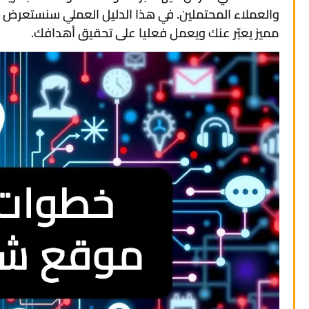
والعملاء المحتملين. في هذا الدليل العملي سنستعرض 10 خطوات واضحة تساعدك على تنفيذ
مميز يعبّر عنك ويعمل فعليا على تحقيق أهدافك.