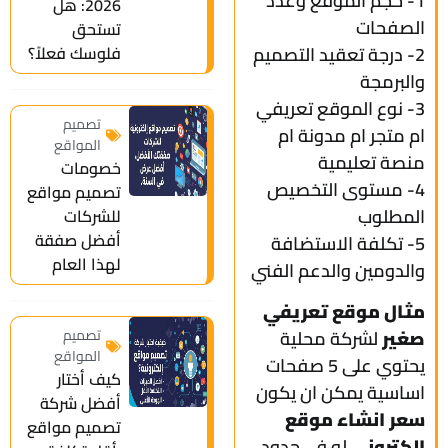
1- حجم الموقع وعدد
2026: هل
الصفحات
تستحق
2- درجة تعقيد التصميم
فلوسك فعلاً؟
والبرمجة
3- نوع الموقع تعريفي
تصميم
ام متجر ام مدونة ام
المواقع
منصة تعليمية
خصومات
4- مستوى التخصيص
تصميم مواقع
المطلوب
للشركات
أفضل صفقة
5- تكلفة الاستضافة
لهذا العام
والدومين والدعم الفني
مثال موقع تعريفي
تصميم
صغير
لشركة محلية
المواقع
يحتوي على 5 صفحات
كيف أختار
اساسية يمكن ان يكون
أفضل شركة
سعر انشاء موقع
تصميم مواقع
الكتروني
له في حدود