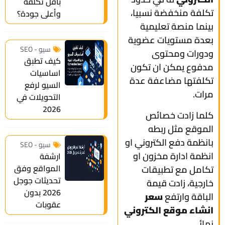
بأقل تكلفة
تكلفة منخفضة نسبيا،
وأعلى جودة؟
بينما منصة تعليمية
بعدة مستويات عضوية
سيو - SEO
ودورات ومحتوى
كيف تطبق
مدفوع يمكن ان تكون
اساسيات
تكلفتها مضاعفة عدة
السيو لرفع
مرات.
التحويلات في
2026
كلما زادت خصائص
الموقع مثل ربطه
بانظمة دفع الكتروني او
سيو - SEO
انظمة ادارة مخزون او
ارشفة
المواقع وفق
تكامل مع تطبيقات
تحديثات جوجل
خارجية، زادت قيمة
2026 بدون
الباقة وارتفع
سعر
عقوبات
انشاء موقع الكتروني
نهائي.