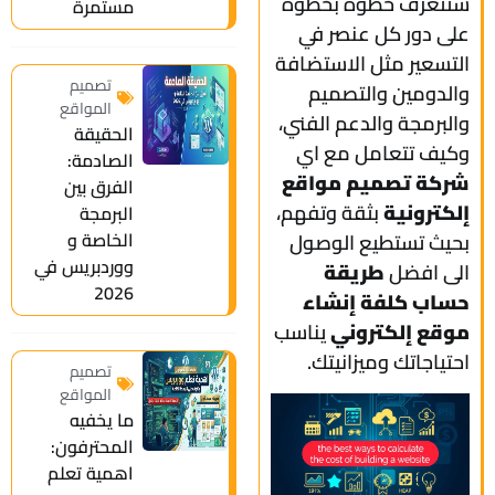
ستتعرف خطوة بخطوة
مستمرة
على دور كل عنصر في
التسعير مثل الاستضافة
تصميم
والدومين والتصميم
المواقع
والبرمجة والدعم الفني،
الحقيقة
وكيف تتعامل مع اي
الصادمة:
شركة تصميم مواقع
الفرق بين
إلكترونية
بثقة وتفهم،
البرمجة
الخاصة و
بحيث تستطيع الوصول
ووردبريس في
الى افضل
طريقة
2026
حساب كلفة إنشاء
موقع إلكتروني
يناسب
احتياجاتك وميزانيتك.
تصميم
المواقع
ما يخفيه
المحترفون:
اهمية تعلم