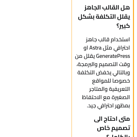
هل القالب الجاهز
يقلل التكلفة بشكل
كبير؟
استخدام قالب جاهز
احترافي مثل Astra او
GeneratePress يقلل من
وقت التصميم والبرمجة،
وبالتالي يخفض التكلفة
خصوصا للمواقع
التعريفية والمتاجر
الصغيرة مع الاحتفاظ
بمظهر احترافي جيد.
متى احتاج الى
تصميم خاص
بالكامل؟