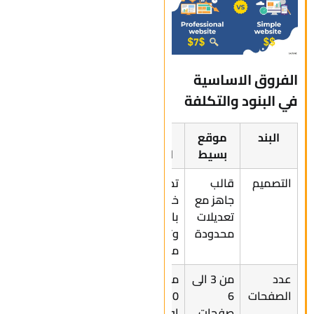
الفروق الاساسية
في البنود والتكلفة
البند
موقع
موقع
بسيط
احترافي
التصميم
قالب
تصميم
جاهز مع
خاص
تعديلات
بالكامل
محدودة
وتجاوب
متقدم
عدد
من 3 الى
من 10 الى
الصفحات
6
30 صفحة
صفحات
او اكثر