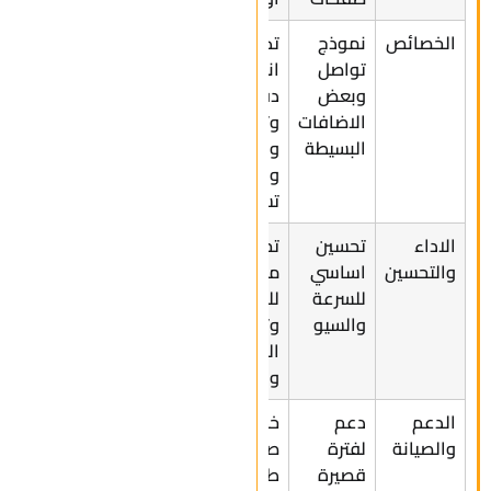
الخصائص
نموذج
تكامل مع
تواصل
انظمة
وبعض
دفع
الاضافات
وتسوّق
البسيطة
وبريد
وادوات
تسويق
الاداء
تحسين
تحسين
والتحسين
اساسي
متقدم
للسرعة
للسرعة
والسيو
وتجربة
المستخدم
والسيو
الدعم
دعم
خطط
والصيانة
لفترة
صيانة
قصيرة
طويلة