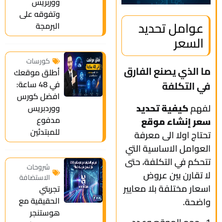
ووربريس
وتفوقه على
عوامل تحديد
البرمجة
السعر
كورسات
ما الذي يصنع الفارق
أطلق موقعك
في التكلفة
في 48 ساعة:
افضل كورس
لفهم
كيفية تحديد
ووردبريس
مدفوع
سعر إنشاء موقع
للمبتدئين
تحتاج اولا الى معرفة
العوامل الاساسية التي
تتحكم في التكلفة، حتى
شروحات
لا تقارن بين عروض
الاستضافة
اسعار مختلفة بلا معايير
تجربتي
الحقيقية مع
واضحة.
هوستنجر