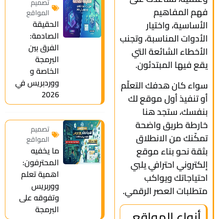
تصميم
فهم المفاهيم
المواقع
الحقيقة
الأساسية، واختيار
الصادمة:
الأدوات المناسبة، وتجنب
الفرق بين
الأخطاء الشائعة التي
البرمجة
يقع فيها المبتدئون.
الخاصة و
ووردبريس في
سواء كان هدفك التعلّم
2026
أو تنفيذ أول موقع لك
بنفسك، ستجد هنا
خارطة طريق واضحة
تصميم
تمكّنك من الانطلاق
المواقع
بثقة نحو بناء موقع
ما يخفيه
المحترفون:
إلكتروني احترافي يلبي
اهمية تعلم
احتياجاتك ويواكب
ووربريس
متطلبات العصر الرقمي.
وتفوقه على
البرمجة
أنواع المواقع