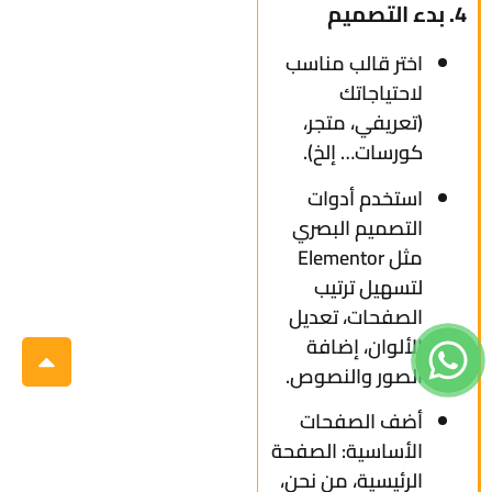
4. بدء التصميم
اختر قالب مناسب
لاحتياجاتك
(تعريفي، متجر،
كورسات… إلخ).
استخدم أدوات
التصميم البصري
مثل Elementor
لتسهيل ترتيب
الصفحات، تعديل
الألوان، إضافة
الصور والنصوص.
أضف الصفحات
الأساسية: الصفحة
الرئيسية، من نحن،