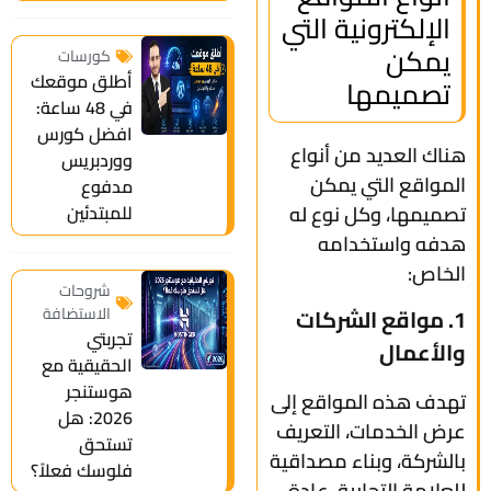
الإلكترونية التي
يمكن
كورسات
أطلق موقعك
تصميمها
في 48 ساعة:
افضل كورس
هناك العديد من أنواع
ووردبريس
المواقع التي يمكن
مدفوع
تصميمها، وكل نوع له
للمبتدئين
هدفه واستخدامه
الخاص:
شروحات
الاستضافة
1. مواقع الشركات
تجربتي
والأعمال
الحقيقية مع
هوستنجر
تهدف هذه المواقع إلى
2026: هل
عرض الخدمات، التعريف
تستحق
بالشركة، وبناء مصداقية
فلوسك فعلاً؟
للعلامة التجارية. عادة