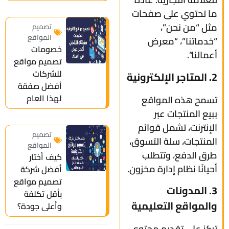
ما تحتوي على صفحات
مثل “من نحن”،
تصميم
المواقع
“خدماتنا”، “معرض
خصومات
أعمالنا”.
تصميم مواقع
للشركات
2. المتاجر الإلكترونية
أفضل صفقة
لهذا العام
تسمح هذه المواقع
ببيع المنتجات عبر
الإنترنت، تشمل قوائم
تصميم
المنتجات، سلة التسوق،
المواقع
طرق الدفع، وتتطلب
كيف أختار
أحيانًا نظام إدارة مخزون.
أفضل شركة
تصميم مواقع
3. المدونات
بأقل تكلفة
والمواقع التعليمية
وأعلى جودة؟
تركز على تقديم محتوى