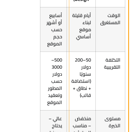
الوقت
أيام قليلة
أسابيع
المستغرق
لبناء
أو أشهر
موقع
حسب
أساسي
حجم
الموقع
التكلفة
50–200
500–
التقريبية
دولار
3000
سنويًا
دولار
(استضافة
حسب
+ نطاق +
المطور
قالب)
وتعقيد
الموقع
مستوى
منخفض
عالي –
الخبرة
– مناسب
يحتاج