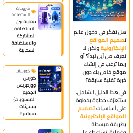
شروحات
الاستضافة
مقارنة بين
الاستضافة
هل تفكّر في دخول عالم
المشتركة
ت
صميم المواقع
والاستضافة
الإلكترونية
ولكن لا
السحابية
تعرف من أين تبدأ؟ أو
ربما ترغب في إنشاء
موقع خاص بك دون
كورسات
كورس
خبرة تقنية سابقة؟
ووردبريس
في هذا الدليل الشامل،
(لجميع
المستويات)
ستتعرّف خطوة بخطوة
بتحديثات
على أساسيات
تصميم
مستمرة
المواقع الإلكترونية
بطريقة مبسطة
وعملية، تساعدك على