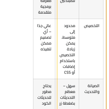
للمبتدئين
معرفة
برمجية
متقدمة
التخصيص
محدود
عالي جدًا
إلى
– أي
متوسط،
تصميم
يمكن
ممكن
زيادة
تنفيذه
التخصيص
باستخدام
إضافات
أو CSS
الصيانة
سهل –
يحتاج
والتحديث
معظم
مطور
التحديثات
لتحديثات
بضغطة زر
الكود