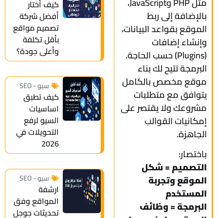
مثل PHP وJavaScript،
كيف أختار
بالإضافة إلى ربط
أفضل شركة
تصميم مواقع
الموقع بقواعد البيانات،
بأقل تكلفة
وإنشاء إضافات
وأعلى جودة؟
(Plugins) حسب الحاجة.
البرمجة تتيح لك بناء
موقع مخصص بالكامل
سيو - SEO
يتوافق مع متطلبات
كيف تطبق
مشروعك ولا يقتصر على
اساسيات
إمكانيات القوالب
السيو لرفع
التحويلات في
الجاهزة.
2026
باختصار:
التصميم = شكل
سيو - SEO
الموقع وتجربة
ارشفة
المستخدم
المواقع وفق
البرمجة = وظائف
تحديثات جوجل