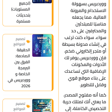
(لجميع
ووردبريس بسهولة
المستويات)
الاستخدام والمرونة
بتحديثات
العالية، مما يجعله
مستمرة
مناسبًا للمبتدئين
والمحترفين على حد
سواء. سواء كنت ترغب
تصميم
في إنشاء مدونة بسيطة
المواقع
الحقيقة
أو متجر إلكتروني ضخم،
الصادمة:
فإن ووردبريس يوفر لك
الفرق بين
الأدوات والمكونات
البرمجة
الإضافية التي تساعدك
الخاصة و
على بناء موقع قوي
ووردبريس في
وقابل للتطوير.
2026
كما أنه مفتوح المصدر،
ما يعني أنك تمتلك حرية
تصميم
التخصيص الكاملة، إلى
المواقع