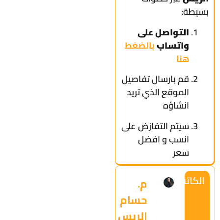
بسيطة:
التواصل على
واتساب
بالضغط
هنا
قم بارسال تفاصيل
الموقع الذي تريد
انشاؤه
سيتم التفازض على
انسب و افضل
سعر
الكاتب
م.
حسام
الريس