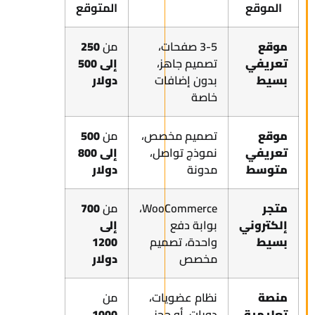
الموقع
المتوقع
موقع
3-5 صفحات،
من
250
تعريفي
تصميم جاهز،
إلى 500
بسيط
بدون إضافات
دولار
خاصة
موقع
تصميم مخصص،
من
500
تعريفي
نموذج تواصل،
إلى 800
متوسط
مدونة
دولار
متجر
WooCommerce،
من
700
إلكتروني
بوابة دفع
إلى
بسيط
واحدة، تصميم
1200
مخصص
دولار
منصة
نظام عضويات،
من
تعليمية
دورات، أو حجز
1000