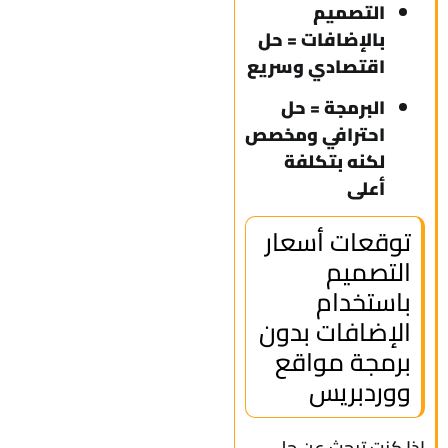
التصميم
بالإضافات = حل
اقتصادي وسريع
البرمجة = حل
احترافي ومخصص
لكنه بتكلفة
أعلى
توقعات أسعار
التصميم
باستخدام
الإضافات بدون
برمجة مواقع
ووردبريس
إذا كنت تبحث عن حل