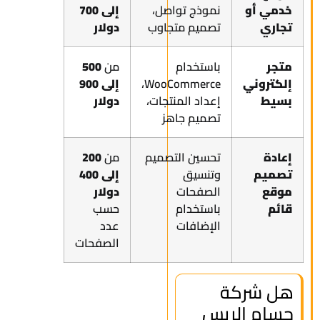
خدمي أو
نموذج تواصل،
إلى 700
تجاري
تصميم متجاوب
دولار
متجر
باستخدام
من
500
إلكتروني
WooCommerce،
إلى 900
بسيط
إعداد المنتجات،
دولار
تصميم جاهز
إعادة
تحسين التصميم
من
200
تصميم
وتنسيق
إلى 400
موقع
الصفحات
دولار
قائم
باستخدام
حسب
الإضافات
عدد
الصفحات
هل شركة
حسام الريس