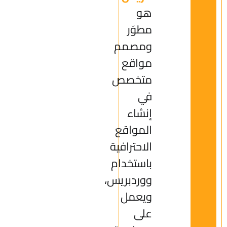
هو
مطوّر
ومصمم
مواقع
متخصص
في
إنشاء
المواقع
الاحترافية
باستخدام
ووردبريس،
ويعمل
على