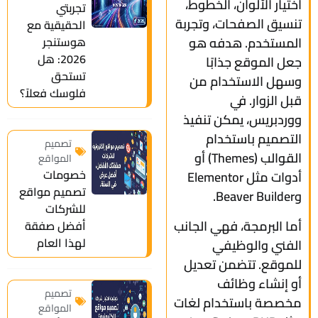
اختيار الألوان، الخطوط،
تجربتي
تنسيق الصفحات، وتجربة
الحقيقية مع
هوستنجر
المستخدم. هدفه هو
2026: هل
جعل الموقع جذابًا
تستحق
وسهل الاستخدام من
فلوسك فعلاً؟
قبل الزوار. في
ووردبريس، يمكن تنفيذ
التصميم باستخدام
تصميم
القوالب (Themes) أو
المواقع
خصومات
أدوات مثل Elementor
تصميم مواقع
وBeaver Builder.
للشركات
أما البرمجة، فهي الجانب
أفضل صفقة
لهذا العام
الفني والوظيفي
للموقع. تتضمن تعديل
أو إنشاء وظائف
تصميم
مخصصة باستخدام لغات
المواقع