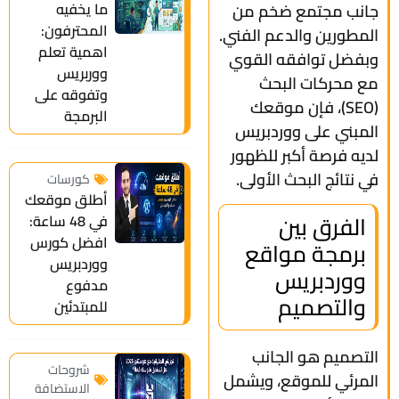
ما يخفيه
جانب مجتمع ضخم من
المحترفون:
المطورين والدعم الفني.
اهمية تعلم
وبفضل توافقه القوي
ووربريس
مع محركات البحث
وتفوقه على
(SEO)، فإن موقعك
البرمجة
المبني على ووردبريس
لديه فرصة أكبر للظهور
في نتائج البحث الأولى.
كورسات
أطلق موقعك
الفرق بين
في 48 ساعة:
افضل كورس
برمجة مواقع
ووردبريس
ووردبريس
مدفوع
والتصميم
للمبتدئين
التصميم هو الجانب
شروحات
المرئي للموقع، ويشمل
الاستضافة