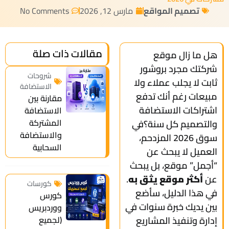
تصميم المواقع
مارس 12, 2026
No Comments
مقالات ذات صلة
هل ما زال موقع
شركتك مجرد بروشور
شروحات
ثابت لا يجلب عملاء ولا
الاستضافة
مبيعات رغم أنك تدفع
مقارنة بين
اشتراكات الاستضافة
الاستضافة
المشتركة
والتصميم كل سنة؟في
والاستضافة
سوق 2026 المزدحم،
السحابية
العميل لا يبحث عن
“أجمل” موقع، بل يبحث
عن
أكثر موقع يثق به
.
كورسات
في هذا الدليل، سأضع
كورس
بين يديك خبرة سنوات في
ووردبريس
إدارة وتنفيذ المشاريع
(لجميع