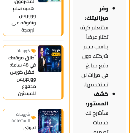
المحترفون:
وفر
اهمية تعلم
ووربريس
ميزانيتك:
وتفوقه على
ستتعلم كيف
البرمجة
تختار عرضاً
يناسب حجم
كورسات
شركتك دون
أطلق موقعك
في 48 ساعة:
دفع مبالغ
افضل كورس
في ميزات لن
ووردبريس
تستخدمها.
مدفوع
للمبتدئين
كشف
المستور:
سأشرح لك
شروحات
الاستضافة
خدمات
تجربتي
تصميم