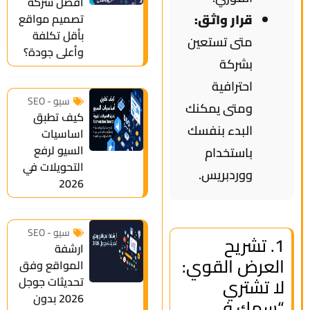
أفضل شركة
تصميم مواقع
قرار واثق:
بأقل تكلفة
متى تستعين
وأعلى جودة؟
بشركة
احترافية
سيو - SEO
ومتى يمكنك
كيف تطبق
البدء بنفسك
اساسيات
السيو لرفع
باستخدام
التحويلات في
ووردبريس.
2026
سيو - SEO
1. تشريح
ارشفة
العرض القوي:
المواقع وفق
لا تشتري
تحديثات جوجل
2026 بدون
“سمك في