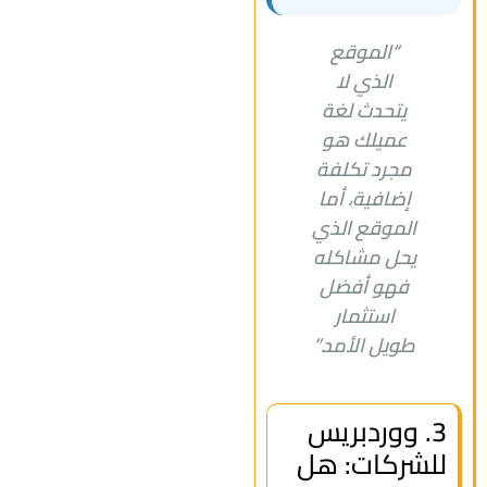
“الموقع
الذي لا
يتحدث لغة
عميلك هو
مجرد تكلفة
إضافية، أما
الموقع الذي
يحل مشاكله
فهو أفضل
استثمار
طويل الأمد.”
3. ووردبريس
للشركات: هل