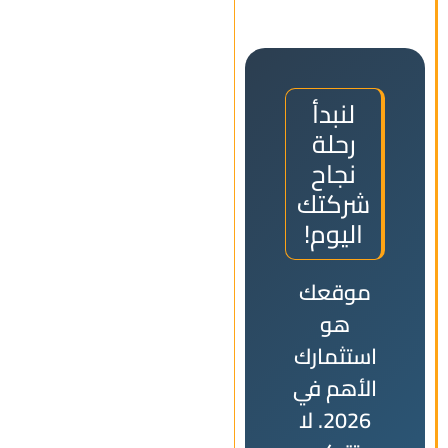
لنبدأ
رحلة
نجاح
شركتك
اليوم!
موقعك
هو
استثمارك
الأهم في
2026. لا