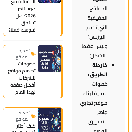
الحقيقية مع
المواقع
هوستنجر
2026: هل
الحقيقية
تستحق
التي تخدم
فلوسك فعلاً؟
“البيزنس”
وليس فقط
تصميم
“الشكل”.
المواقع
خصومات
خارطة
تصميم مواقع
الطريق:
للشركات
خطوات
أفضل صفقة
لهذا العام
عملية لبناء
موقع تجاري
جاهز
تصميم
المواقع
للتسويق
كيف أختار
الفوري.