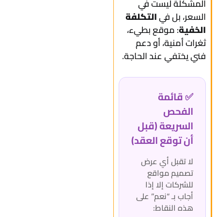
المشكلة ليست في
السعر، بل في
التكلفة
الخفية
: موقع بطيء،
ثغرات أمنية، أو دعم
فني يختفي عند الحاجة.
✅ قائمة
الفحص
السريعة (قبل
أن توقع العقد)
لا تقبل أي عرض
تصميم مواقع
للشركات إلا إذا
أجاب بـ “نعم” على
هذه النقاط: