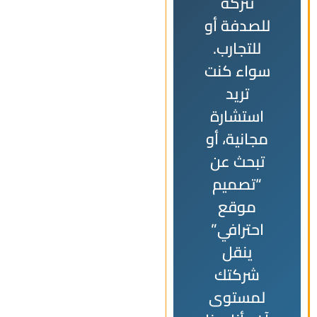
تتركه
للصدفة أو
للتجارب.
سواء كنت
تريد
استشارة
مجانية، أو
تبحث عن
“تصميم
موقع
احترافي”
ينقل
شركتك
لمستوى