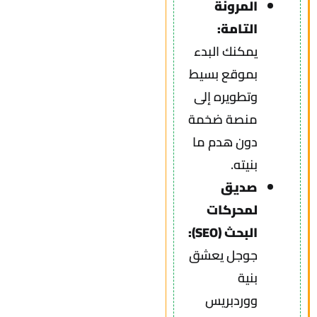
المرونة
التامة:
يمكنك البدء
بموقع بسيط
وتطويره إلى
منصة ضخمة
دون هدم ما
بنيته.
صديق
لمحركات
البحث (SEO):
جوجل يعشق
بنية
ووردبريس