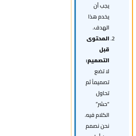
يجب أن
يخدم هذا
الهدف.
المحتوى
قبل
التصميم:
لا تضع
تصميماً ثم
تحاول
“حشر”
الكلام فيه.
نحن نصمم