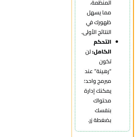
المنظمة،
مما يسهل
ظهورك في
النتائج الأولى.
التحكم
الكامل:
لن
تكون
“رهينة” عند
مبرمج واحد؛
يمكنك إدارة
محتواك
بنفسك
بضغطة زر.