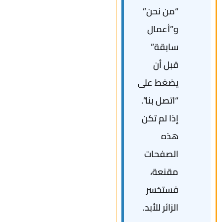
“من نحن”
و”أعمال
سابقة”
قبل أن
يضغط على
“اتصل بنا”.
إذا لم تكن
هذه
الصفحات
مقنعة،
فستخسر
الزائر للأبد.