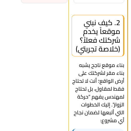
2. كيف نبني
موقعاً يخدم
شركتك فعلاً؟
(خلاصة تجربتي)
بناء موقع ناجح يشبه
بناء مقر لشركتك على
أرض الواقع؛ أنت لا تحتاج
فقط لمقاول، بل تحتاج
لمهندس يفهم “حركة
الزوار”. إليك الخطوات
التي أتبعها لضمان نجاح
أي مشروع: