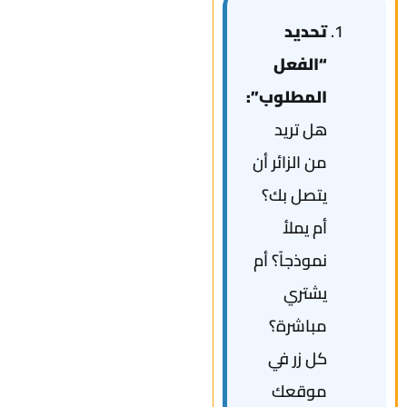
تحديد
“الفعل
المطلوب”:
هل تريد
من الزائر أن
يتصل بك؟
أم يملأ
نموذجاً؟ أم
يشتري
مباشرة؟
كل زر في
موقعك