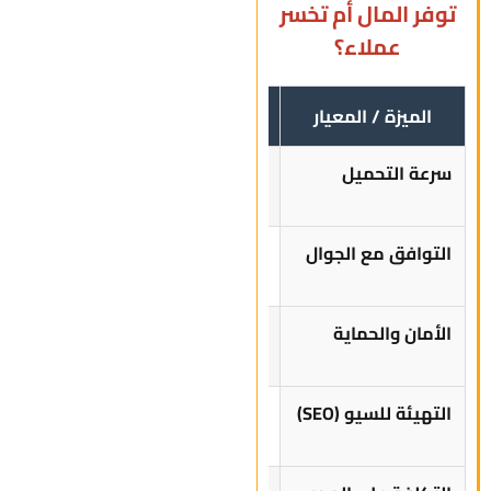
توفر المال أم تخسر
عملاء؟
الميزة / المعيار
عرض “الأرخص” (الهواة)
عرض “
سرعة التحميل
بطيء (يفقدك 50% من
فائق 
الزوار)
التوافق مع الجوال
تشوهات في العرض وأزرار
تجا
صغيرة
الأمان والحماية
عرضة للاختراق وتوقف
جدران
الموقع
التهيئة للسيو (SEO)
غير موجودة (لن تظهر في
مُجهز
النتائج)