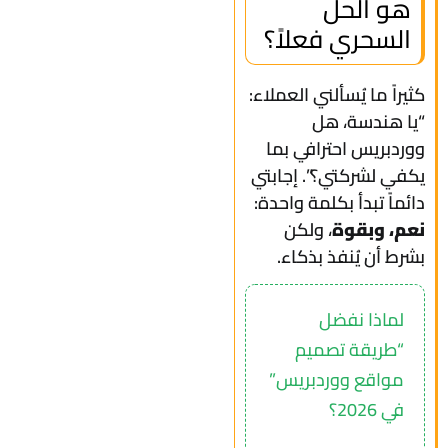
هو الحل
السحري فعلاً؟
كثيراً ما يُسألني العملاء:
“يا هندسة، هل
ووردبريس احترافي بما
يكفي لشركتي؟”. إجابتي
دائماً تبدأ بكلمة واحدة:
نعم، وبقوة
، ولكن
بشرط أن يُنفذ بذكاء.
لماذا نفضل
“طريقة تصميم
مواقع ووردبريس”
في 2026؟