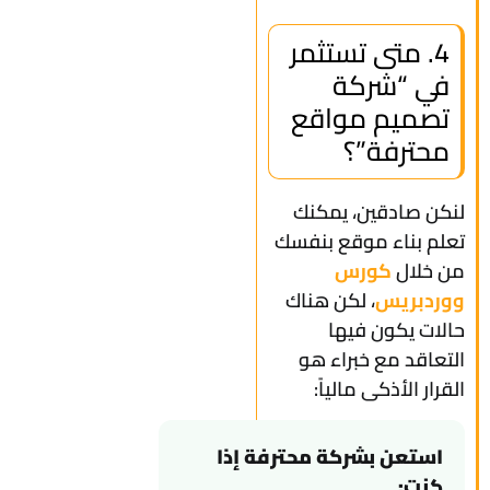
4. متى تستثمر
في “شركة
تصميم مواقع
محترفة”؟
لنكن صادقين، يمكنك
تعلم بناء موقع بنفسك
من خلال
كورس
ووردبريس
، لكن هناك
حالات يكون فيها
التعاقد مع خبراء هو
القرار الأذكى مالياً:
استعن بشركة محترفة إذا
كنت: