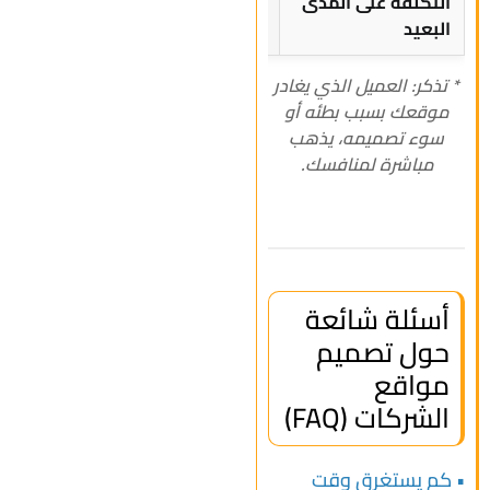
التكلفة على المدى
عالية (بسبب الإصلاحات
استث
البعيد
المتكررة)
* تذكر: العميل الذي يغادر
موقعك بسبب بطئه أو
سوء تصميمه، يذهب
مباشرة لمنافسك.
أسئلة شائعة
حول تصميم
مواقع
الشركات (FAQ)
• كم يستغرق وقت