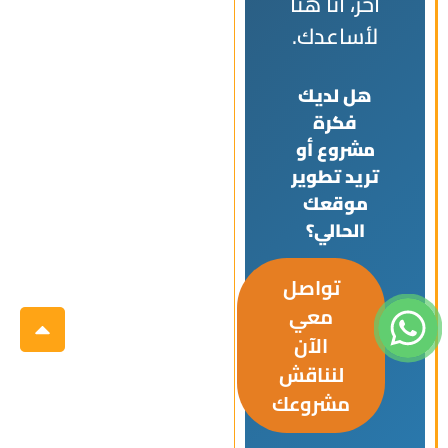
آخر، أنا هنا
لأساعدك.
هل لديك
فكرة
مشروع أو
تريد تطوير
موقعك
الحالي؟
تواصل
معي
الآن
لنناقش
مشروعك