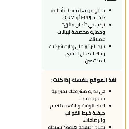
تحتاج موقعاً مرتبطاً بأنظمة
داخلية (ERP أو CRM).
ترغب في “أمان فائق”
وحماية مخصصة لبيانات
عملائك.
تريد التركيز على إدارة شركتك
وترك الصداع التقني
للمختصين.
نفذ الموقع بنفسك إذا كنت:
في بداية مشروعك بميزانية
محدودة جداً.
لديك الوقت والشغف لتعلم
كيفية ضبط القوالب
والإضافات.
تحتاج “صفحة هبوط” بسيطة