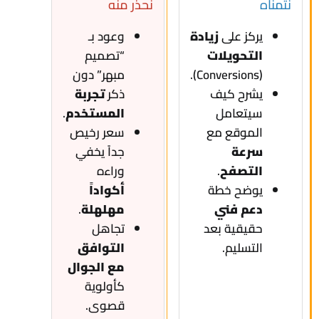
نتمناه
نحذر منه
يركز على
زيادة
وعود بـ
التحويلات
“تصميم
(Conversions).
مبهر” دون
يشرح كيف
ذكر
تجربة
سيتعامل
المستخدم
.
الموقع مع
سعر رخيص
سرعة
جداً يخفي
التصفح
.
وراءه
يوضح خطة
أكواداً
دعم فني
مهلهلة
.
حقيقية بعد
تجاهل
التسليم.
التوافق
مع الجوال
كأولوية
قصوى.