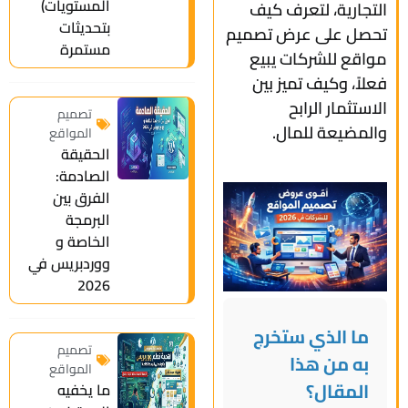
المستويات)
التجارية، لتعرف كيف
بتحديثات
تحصل على عرض تصميم
مستمرة
مواقع للشركات يبيع
فعلاً، وكيف تميز بين
الاستثمار الرابح
تصميم
والمضيعة للمال.
المواقع
الحقيقة
الصادمة:
الفرق بين
البرمجة
الخاصة و
ووردبريس في
2026
ما الذي ستخرج
تصميم
به من هذا
المواقع
المقال؟
ما يخفيه