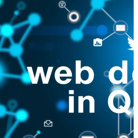
كورسا
كورس وور
تصميم 
الحقيقة ا
تصميم 
ما يخفيه
كورسا