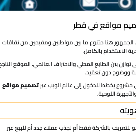
أطلق موقعك في 48 ساعة: افض
شروحات
تجربتي الحقيقية 
تصميم 
خصومات 
تصميم 
كيف أختا