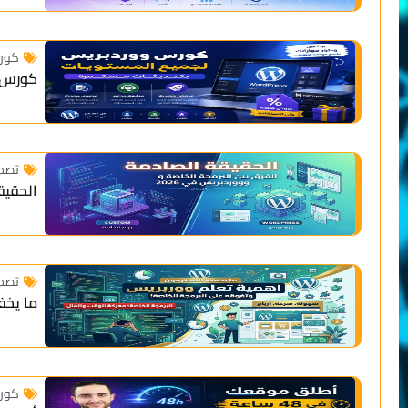
ت
دبريس (لجميع المستويات) بتحديثات مستمرة
المواقع
لصادمة: الفرق بين البرمجة الخاصة و ووردبريس في 2026
المواقع
 المحترفون: اهمية تعلم ووربريس وتفوقه على البرمجة
ت