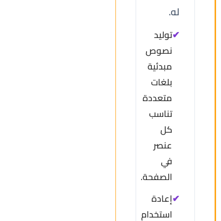
له.
✔
توليد
نصوص
مبدئية
بلغات
متعددة
تناسب
كل
عنصر
في
الصفحة.
✔
إعادة
استخدام