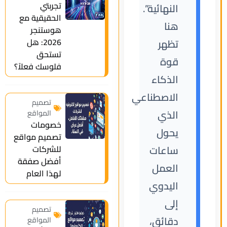
تجربتي
النهائية”.
الحقيقية مع
هنا
هوستنجر
2026: هل
تظهر
تستحق
قوة
فلوسك فعلاً؟
الذكاء
الاصطناعي
تصميم
الذي
المواقع
خصومات
يحول
تصميم مواقع
ساعات
للشركات
أفضل صفقة
العمل
لهذا العام
اليدوي
إلى
تصميم
دقائق،
المواقع