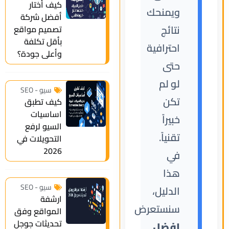
كيف أختار
ويمنحك
أفضل شركة
نتائج
تصميم مواقع
بأقل تكلفة
احترافية
وأعلى جودة؟
حتى
لو لم
سيو - SEO
تكن
كيف تطبق
اساسيات
خبيراً
السيو لرفع
تقنياً.
التحويلات في
2026
في
هذا
سيو - SEO
الدليل،
ارشفة
سنستعرض
المواقع وفق
تحديثات جوجل
افضل