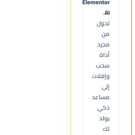
Elementor
،
AI
تحول
من
مجرد
أداة
سحب
وإفلات
إلى
مساعد
ذكي
يولد
لك