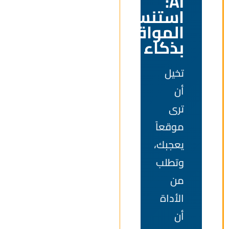
AI:
استنساخ
المواقع
بذكاء
تخيل
أن
ترى
موقعاً
يعجبك،
وتطلب
من
الأداة
أن