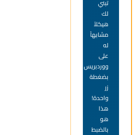
تبني
لك
هيكلاً
مشابهاً
له
على
ووردبريس
بضغطة
زر
واحدة!
هذا
هو
بالضبط