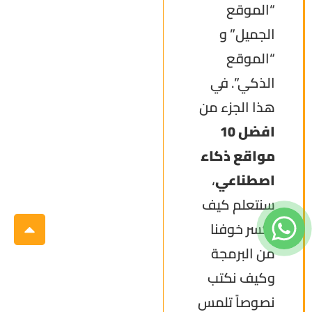
“الموقع
الجميل” و
“الموقع
الذكي”. في
هذا الجزء من
افضل 10
مواقع ذكاء
اصطناعي
،
سنتعلم كيف
نكسر خوفنا
من البرمجة
وكيف نكتب
نصوصاً تلمس