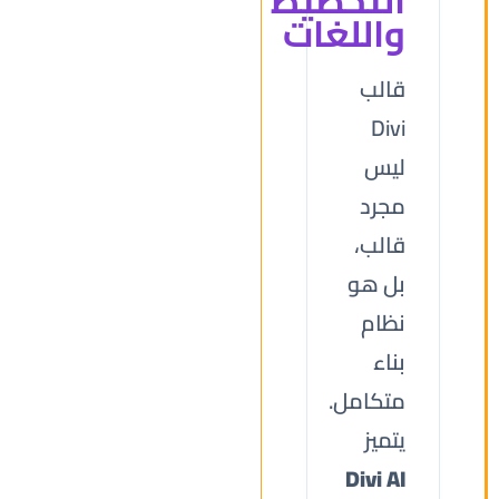
التخطيط
واللغات
قالب
Divi
ليس
مجرد
قالب،
بل هو
نظام
بناء
متكامل.
يتميز
Divi AI