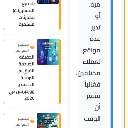
مرة،
(لجميع
المستويات)
أو
بتحديثات
مستمرة
تدير
عدة
تصميم
مواقع
المواقع
الحقيقة
لعملاء
الصادمة:
الفرق بين
مختلفين،
البرمجة
فغالباً
الخاصة و
ووردبريس في
تشعر
2026
أن
الوقت
تصميم
المواقع