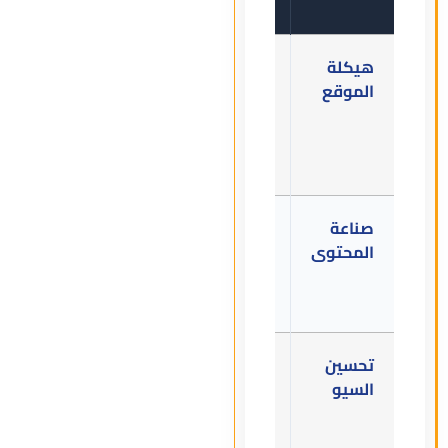
مواقع)
هيكلة
رسم
توليد
الموقع
يدوي
أقسام
وتخطيط
كاملة في
ساعات
ثوانٍ
طويلة
صناعة
كتابة
مساعدات
المحتوى
وتعديل
كتابة ذكية
وترجمة
وإقناعية
مجهدة
تحسين
تخمين
تحليل
السيو
وبحث
فوري
يدوي عن
واقتراحات
الكلمات
دقيقة