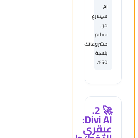
AI
سيسرع
من
تسليم
مشروعاتك
بنسبة
50%.
🚀 2.
Divi AI:
عبقري