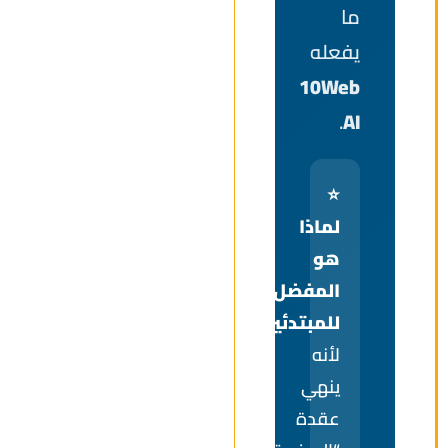
ما
يفعله
10Web
.
AI
⭐
لماذا
هو
المفضل
للمبتدئين؟
لأنه
ينهي
عقدة