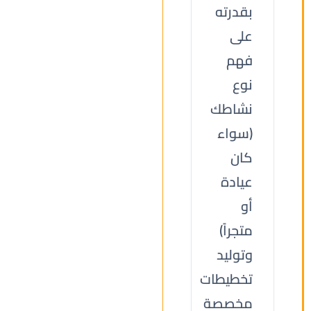
بقدرته
على
فهم
نوع
نشاطك
(سواء
كان
عيادة
أو
متجراً)
وتوليد
تخطيطات
مخصصة