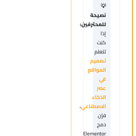
💡
نصيحة
للمحترفين:
إذا
كنت
تتعلم
تصميم
المواقع
في
عصر
الذكاء
الاصطناعي
،
فإن
دمج
Elementor