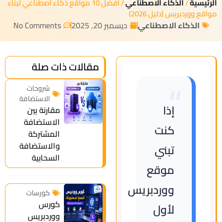
الرئيسية
/
الذكاء الاصطناعي
/ افضل 10 مواقع ذكاء اصطناعي لبناء
مواقع ووردبريس (دليل 2026)
الذكاء الاصطناعي
ديسمبر 20, 2025
No Comments
مقالات ذات صلة
“
شروحات
الاستضافة
إذا
مقارنة بين
الاستضافة
كنت
المشتركة
والاستضافة
تبني
السحابية
موقع
ووردبريس
كورسات
كورس
لأول
ووردبريس