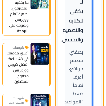
لا
ما يخفيه
المحترفون:
يكفي
اهمية تعلم
للكتابة
ووربريس
وتفوقه على
والتصميم
البرمجة
والتحسين.
كورسات
بصفتي
أطلق موقعك
في 48 ساعة:
مصمم
افضل كورس
مواقع،
ووردبريس
مدفوع
أعرف
للمبتدئين
تماماً
ضغط
شروحات
“المواعيد
الاستضافة