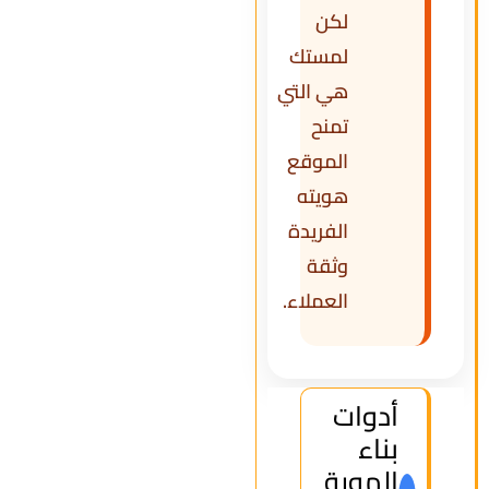
لكن
لمستك
هي التي
تمنح
الموقع
هويته
الفريدة
وثقة
العملاء.
أدوات
بناء
الهوية