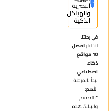
02
البصرية
والهياكل
الذكية
في رحلتنا
لاختيار
افضل
10 مواقع
ذكاء
اصطناعي
،
نبدأ بالمرحلة
الأهم:
“التصميم
والبناء”. هذه